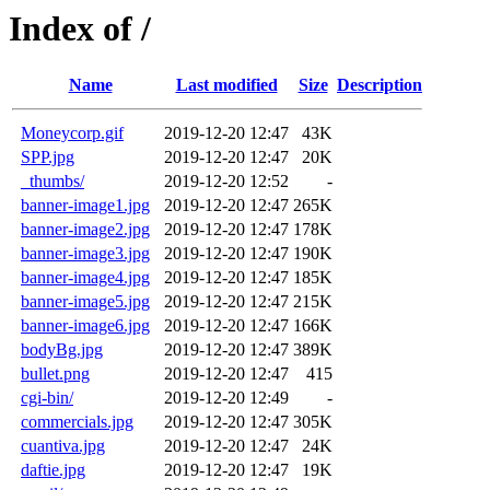
Index of /
Name
Last modified
Size
Description
Moneycorp.gif
2019-12-20 12:47
43K
SPP.jpg
2019-12-20 12:47
20K
_thumbs/
2019-12-20 12:52
-
banner-image1.jpg
2019-12-20 12:47
265K
banner-image2.jpg
2019-12-20 12:47
178K
banner-image3.jpg
2019-12-20 12:47
190K
banner-image4.jpg
2019-12-20 12:47
185K
banner-image5.jpg
2019-12-20 12:47
215K
banner-image6.jpg
2019-12-20 12:47
166K
bodyBg.jpg
2019-12-20 12:47
389K
bullet.png
2019-12-20 12:47
415
cgi-bin/
2019-12-20 12:49
-
commercials.jpg
2019-12-20 12:47
305K
cuantiva.jpg
2019-12-20 12:47
24K
daftie.jpg
2019-12-20 12:47
19K